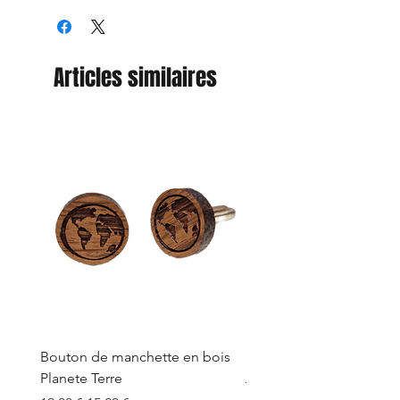
Articles similaires
Bouton de manchette en bois
Bouton de manchette e
Planete Terre
Prix original
19,00 €