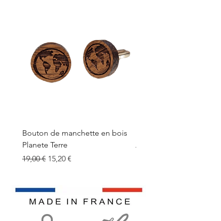
Bouton de manchette en bois
Bouton de manchette e
Planete Terre
Prix original
19,00 €
Prix original
Prix promotionnel
19,00 €
15,20 €