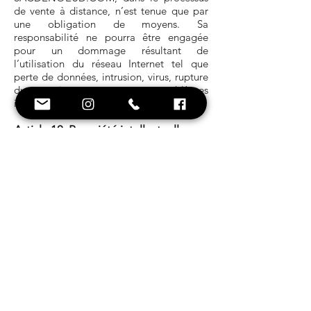
de vente à distance, n’est tenue que par
une obligation de moyens. Sa
responsabilité ne pourra être engagée
pour un dommage résultant de
l’utilisation du réseau Internet tel que
perte de données, intrusion, virus, rupture
du service, ou autres problèmes
involontaires.
Article 10. Propriété intellectuelle
Tous les éléments du site
SACDENOEUD.COM sont et restent la
propriété intellectuelle et exclusive de la
société François DEHAENE /
SACDENOEUD.COM. Personne n’est
autorisé à reproduire, exploiter, ou utiliser
à quelque titre que ce soit, même
partiellement, des éléments du site qu’ils
soient sous forme de photo, logo, visuel
ou texte.
Article 11. Données à caractère
personnel