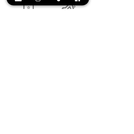
Paiement 100%
Envoi
sécurisé
rapide
sous 7 jours
par CB
3 semaines pour les
personnalisations
Frais d'envoi
Retour
offerts
facile
à partir de 40 euros
contactez nous !
Conseil et
Style
Une équipe à votre
service !