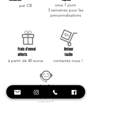
sous 7 jours
par CB
3 semaines pour les
personnalisations
Frais d'envoi
Retour
offerts
facile
à partir de 40 euros
contactez nous !
Conseil et
Style
Une équipe à votre
service !
Besoin d'aide ? on est là !
+33 6 88 59 01 25