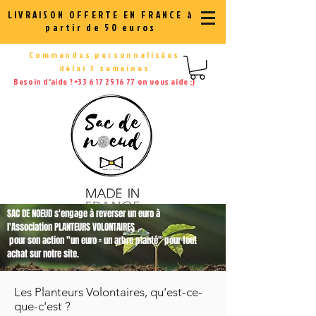
LIVRAISON OFFERTE EN FRANCE à
partir de 50 euros
Commandes personnalisées
délai 3 semaines
Besoin d'aide ?
+33 6 17 25 16 77
on vous aide ;)
SAC DE NOEUD s'engage à reverser un euro à
l'Association PLANTEURS VOLONTAIRES
pour son action "un euro = un arbre planté" pour tout
achat sur notre site.
Les Planteurs Volontaires, qu'est-ce-
que-c'est ?