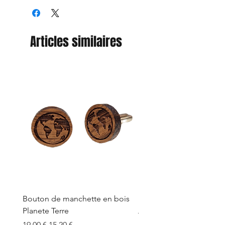
Articles similaires
Bouton de manchette en bois
Bouton de manchette e
Planete Terre
Prix original
19,00 €
Prix original
Prix promotionnel
19,00 €
15,20 €