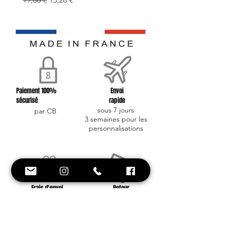
Paiement 100%
Envoi
sécurisé
rapide
sous 7 jours
par CB
3 semaines pour les
personnalisations
Frais d'envoi
Retour
offerts
facile
à partir de 40 euros
contactez nous !