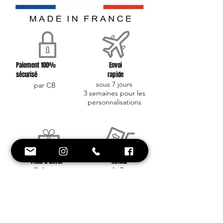
Paiement 100%
Envoi
sécurisé
rapide
sous 7 jours
par CB
3 semaines pour les
personnalisations
Frais d'envoi
Retour
offerts
facile
à partir de 40 euros
contactez nous !