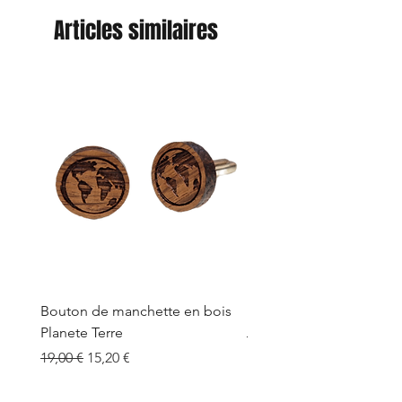
Articles similaires
Bouton de manchette en bois
Bouton de manchette e
Planete Terre
Prix original
19,00 €
Prix original
Prix promotionnel
19,00 €
15,20 €