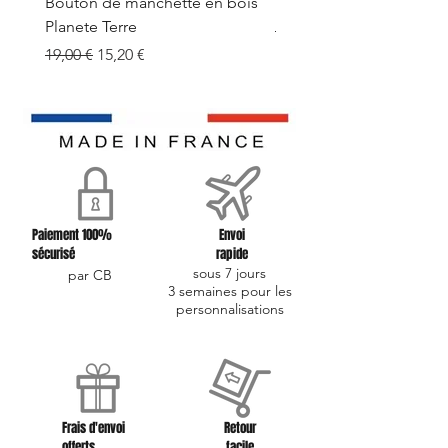
Bouton de manchette en bois
Bouton de manchette e
Planete Terre
Prix original
19,00 €
Prix original
Prix promotionnel
19,00 €
15,20 €
Paiement 100%
Envoi
sécurisé
rapide
sous 7 jours
par CB
3 semaines pour les
personnalisations
Frais d'envoi
Retour
offerts
facile