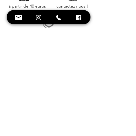
à partir de 40 euros
contactez nous !
Conseil et
Style
Une équipe à votre
service !
Besoin d'aide ? on est là !
+33 6 88 59 01 25
Inscrivez-vous avec votre e-mail et soyez
le premier à être informé de nos
nouveautés et offres promotionnelles.
Ne manquez aucune actualité
S`abonner maintenant