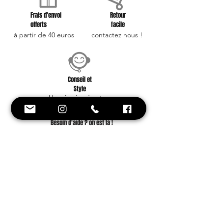
Frais d'envoi
Retour
offerts
facile
à partir de 40 euros
contactez nous !
Conseil et
Style
Une équipe à votre
service !
Besoin d'aide ? on est là !
+33 6 88 59 01 25
Inscrivez-vous avec votre e-mail et soyez
le premier à être informé de nos
nouveautés et offres promotionnelles.
Ne manquez aucune actualité