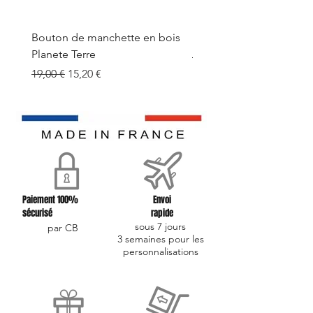
Bouton de manchette en bois
Bouton de manchette e
Planete Terre
Prix original
19,00 €
Prix original
Prix promotionnel
19,00 €
15,20 €
Paiement 100%
Envoi
sécurisé
rapide
sous 7 jours
par CB
3 semaines pour les
personnalisations