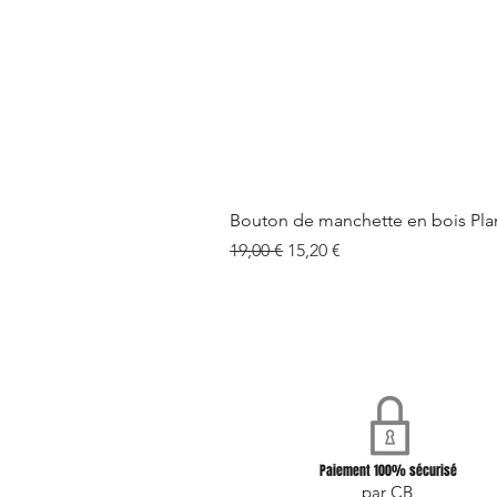
Bouton de manchette en bois Pla
Prix original
Prix promotionnel
19,00 €
15,20 €
Paiement 100% sécurisé
par CB