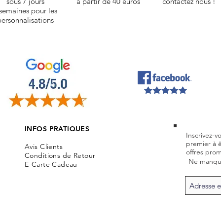
sous 7 jours
à partir de 40 euros
contactez nous !
semaines pour les
personnalisations
INFOS PRATIQUES
Inscrivez-v
premier à 
Avis Clients
offres prom
Conditions de Retour
Ne manque
E-Carte Cadeau