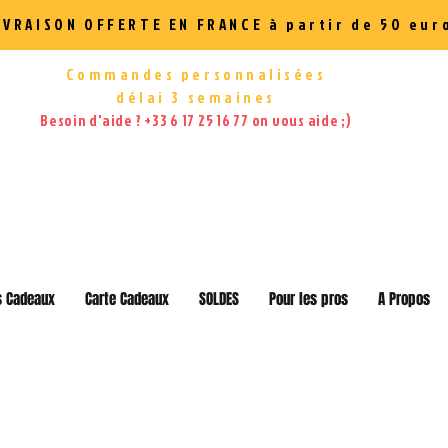
IVRAISON OFFERTE EN FRANCE à partir de 50 eur
Commandes personnalisées
délai 3 semaines
Besoin d'aide ? +33 6 17 25 16 77 on vous aide ;)
s Cadeaux
Carte Cadeaux
SOLDES
Pour les pros
A Propos