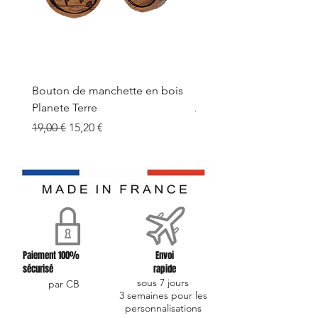
Bouton de manchette en bois
Bouton de manchette e
Planete Terre
Prix original
19,00 €
Prix original
Prix promotionnel
19,00 €
15,20 €
Paiement 100%
Envoi
sécurisé
rapide
sous 7 jours
par CB
3 semaines pour les
personnalisations