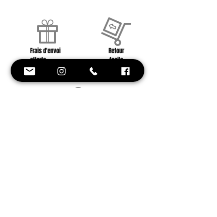
Frais d'envoi
Retour
offerts
facile
à partir de 40 euros
contactez nous !
Conseil et
Style
Une équipe à votre
service !
Besoin d'aide ? on est là !
+33 6 88 59 01 25
Inscrivez-vous avec votre e-mail et soyez
le premier à être informé de nos
nouveautés et offres promotionnelles.