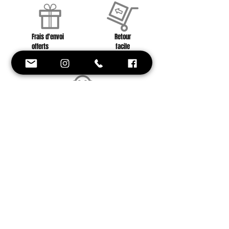
Frais d'envoi
Retour
offerts
facile
à partir de 40 euros
contactez nous !
Conseil et
Style
Une équipe à votre
service !
Besoin d'aide ? on est là !
+33 6 88 59 01 25
Inscrivez-vous avec votre e-mail et soyez
le premier à être informé de nos
nouveautés et offres promotionnelles.
Ne manquez aucune actualité