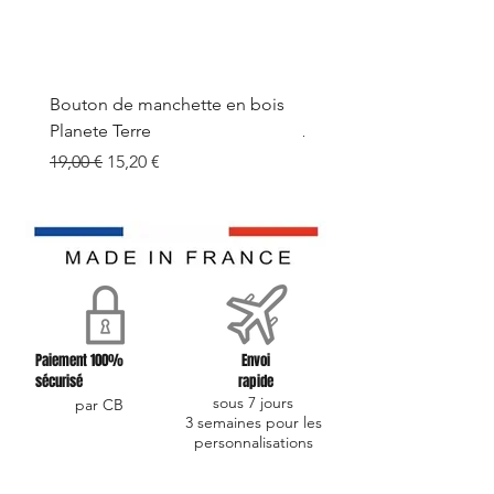
Bouton de manchette en bois
Bouton de manchette e
Planete Terre
Prix original
19,00 €
Prix original
Prix promotionnel
19,00 €
15,20 €
Paiement 100%
Envoi
sécurisé
rapide
sous 7 jours
par CB
3 semaines pour les
personnalisations