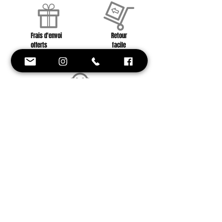
Frais d'envoi
Retour
offerts
facile
à partir de 40 euros
contactez nous !
Conseil et
Style
Une équipe à votre
service !
Besoin d'aide ? on est là !
+33 6 88 59 01 25
Inscrivez-vous avec votre e-mail et soyez
le premier à être informé de nos
nouveautés et offres promotionnelles.
Ne manquez aucune actualité