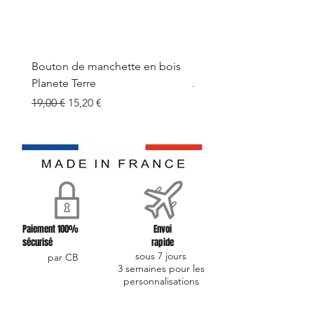
Bouton de manchette en bois
Bouton de manchette e
Planete Terre
Prix original
19,00 €
Prix original
Prix promotionnel
19,00 €
15,20 €
Paiement 100%
Envoi
sécurisé
rapide
sous 7 jours
par CB
3 semaines pour les
personnalisations