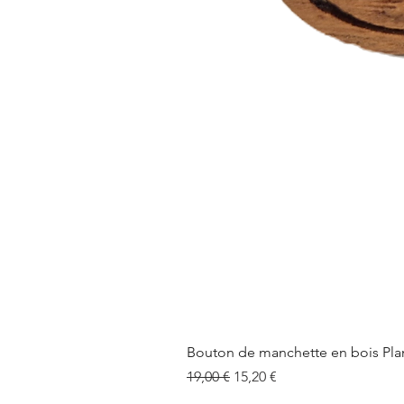
Bouton de manchette en bois Pla
Prix original
Prix promotionnel
19,00 €
15,20 €