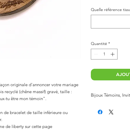
Quelle référence tis
Quantité
*
AJOUT
e façon originale d'annoncer votre mariage
 recyclé (chêne massif) gravé, taille :
Bijoux Témoins, Invit
ux-tu être mon témoin".
Offrez un cadeau à v
mariage avec ce brac
de bracelet de taille inférieure ou
votre mariage.
r.
Ces jolis bracelets en 
me de liberty sur cette page