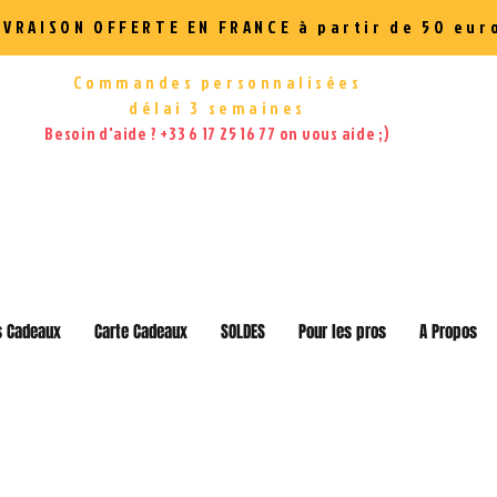
IVRAISON OFFERTE EN FRANCE à partir de 50 eur
Commandes personnalisées
délai 3 semaines
Besoin d'aide ? +33 6 17 25 16 77 on vous aide ;)
s Cadeaux
Carte Cadeaux
SOLDES
Pour les pros
A Propos