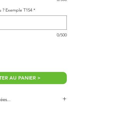
su ? Exemple T154
*
0/500
ER AU PANIER >
ées...
os témoins pour annoncer votre
elet de témoin personnalisé pour
tissu sont très fins, réalisés à la