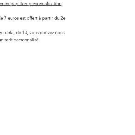
main dans notre atelier
uds-papillon-personnalisation
.
Ils sont composés de
de chêne massif recyc
 7 euros est offert à partir du 2e
Les bracelets de témo
lin, prêts à offrir.
Une petite attention
.Au delà, de 10, vous pouvez nous
mariage !
 tarif personnalisé.