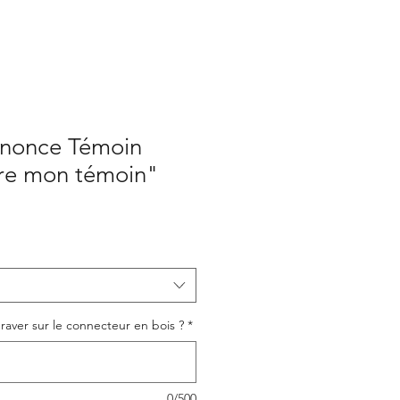
nnonce Témoin
tre mon témoin"
raver sur le connecteur en bois ?
*
0/500