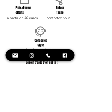
Frais d'envoi
Retour
offerts
facile
à partir de 40 euros
contactez nous !
Conseil et
Style
Une équipe à votre
service !
Besoin d'aide ? on est là !
+33 6 88 59 01 25
Inscrivez-vous avec votre e-mail et soyez
le premier à être informé de nos
nouveautés et offres promotionnelles.
Ne manquez aucune actualité