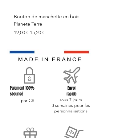
Bouton de manchette en bois
Bouton de manchette e
Planete Terre
Prix original
19,00 €
Prix original
Prix promotionnel
19,00 €
15,20 €
Paiement 100%
Envoi
sécurisé
rapide
sous 7 jours
par CB
3 semaines pour les
personnalisations