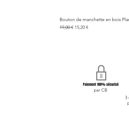
Bouton de manchette en bois Pla
Prix original
Prix promotionnel
19,00 €
15,20 €
Paiement 100% sécurisé
par CB
3 