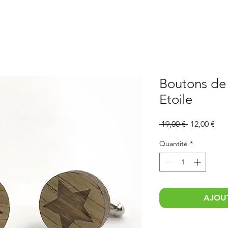
Boutons de
Etoile
Prix
Prix
 19,00 € 
12,00 €
original
pro
Quantité
*
AJOUT