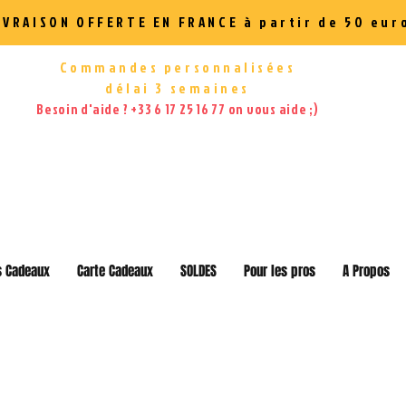
IVRAISON OFFERTE EN FRANCE à partir de 50 eur
Commandes personnalisées
délai 3 semaines
Besoin d'aide ? +33 6 17 25 16 77 on vous aide ;)
s Cadeaux
Carte Cadeaux
SOLDES
Pour les pros
A Propos