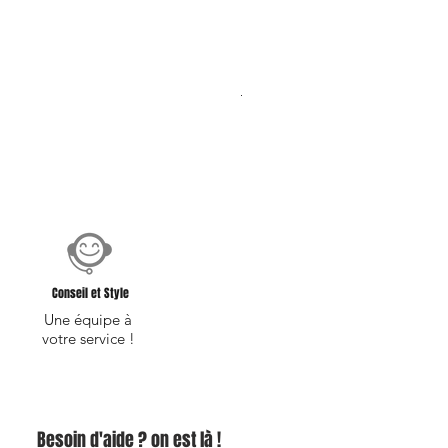
Bouton de manchette en boi
Prix original
Prix promotionnel
19,00 €
15,20 €
Conseil et Style
Une équipe à
votre service !
Besoin d'aide ? on est là !