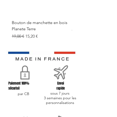
Bouton de manchette en bois
Bouton de manchette e
Planete Terre
Prix original
19,00 €
Prix original
Prix promotionnel
19,00 €
15,20 €
Paiement 100%
Envoi
sécurisé
rapide
sous 7 jours
par CB
3 semaines pour les
personnalisations