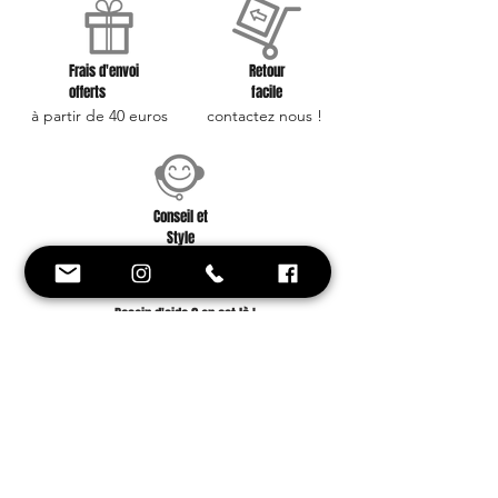
Frais d'envoi
Retour
offerts
facile
à partir de 40 euros
contactez nous !
Conseil et
Style
Une équipe à votre
service !
Besoin d'aide ? on est là !
+33 6 88 59 01 25
Inscrivez-vous avec votre e-mail et soyez
le premier à être informé de nos
nouveautés et offres promotionnelles.
Ne manquez aucune actualité