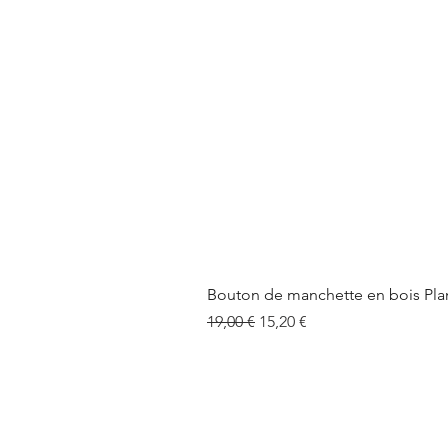
Bouton de manchette en bois Pla
Prix original
Prix promotionnel
19,00 €
15,20 €