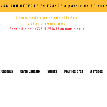
IVRAISON OFFERTE EN FRANCE à partir de 50 eur
Commandes personnalisées
délai 3 semaines
Besoin d'aide ? +33 6 17 25 16 77 on vous aide ;)
s Cadeaux
Carte Cadeaux
SOLDES
Pour les pros
A Propos