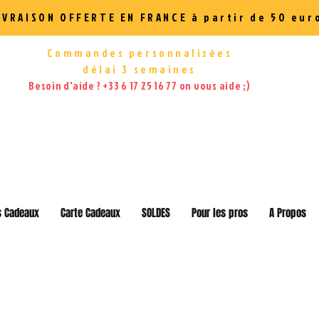
IVRAISON OFFERTE EN FRANCE à partir de 50 eur
Commandes personnalisées
délai 3 semaines
Besoin d'aide ? +33 6 17 25 16 77 on vous aide ;)
s Cadeaux
Carte Cadeaux
SOLDES
Pour les pros
A Propos