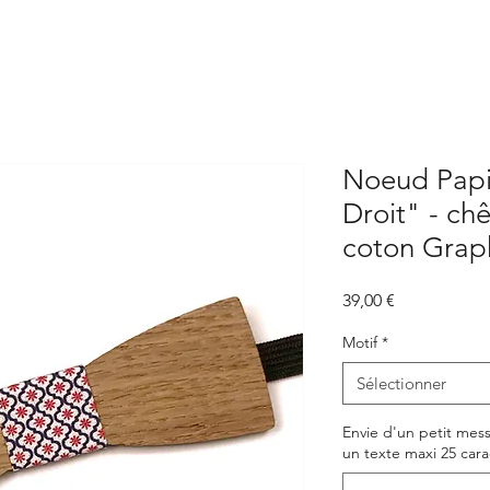
Noeud Papil
Droit" - chê
coton Graph
Prix
39,00 €
Motif
*
Sélectionner
Envie d'un petit mes
un texte maxi 25 carac