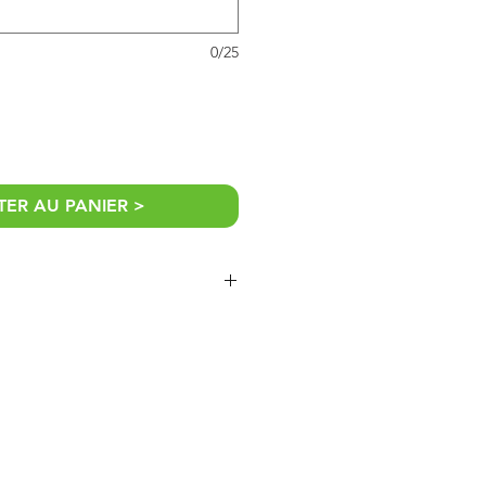
0/25
ER AU PANIER >
eut se faire selon votre besoin:
iter à 25 caractères pour une
nir un fichier (idéalement vectoriel)
 faisabilité, nous contacter au
u par téléphone : Cordonnées dans