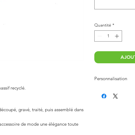
Quantité
*
AJOUT
Personnalisation
ssif recyclé.
La personnalisation p
pour un texte, lim
meilleure lisibilité
pour un logo, four
découpé, gravé, traité, puis assemblé dans
En cas de doute sur la
t accessoire de mode une élégance toute
préalable par mail o
la fiches contact