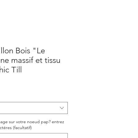
lon Bois "Le
ne massif et tissu
ic Till
sage sur votre noeud pap? entrez
téres (facultatif)