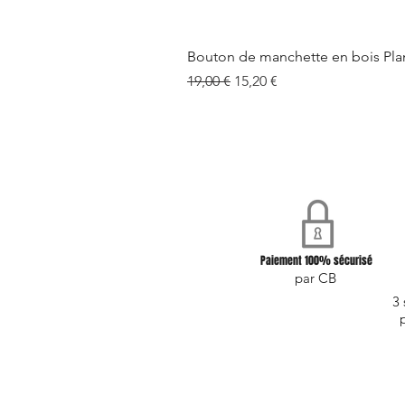
Bouton de manchette en bois Pla
Prix original
Prix promotionnel
19,00 €
15,20 €
Paiement 100% sécurisé
par CB
3 