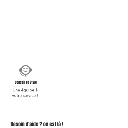
Bouton de manchette en boi
Prix original
Prix promotionnel
19,00 €
15,20 €
Conseil et Style
Une équipe à
votre service !
Besoin d'aide ? on est là !