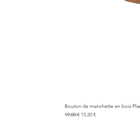
Bouton de manchette en bois Pla
Prix original
Prix promotionnel
19,00 €
15,20 €