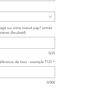
sage sur votre noeud pap? entrez
téres (facultatif)
0/25
référence de tissu : exemple T121
*
0/500