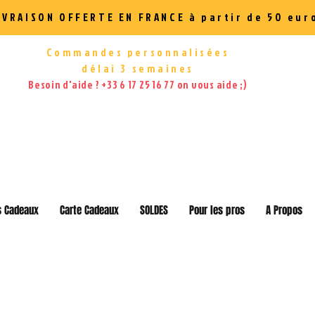
IVRAISON OFFERTE EN FRANCE à partir de 50 eur
Commandes personnalisées
délai 3 semaines
Besoin d'aide ? +33 6 17 25 16 77 on vous aide ;)
s Cadeaux
Carte Cadeaux
SOLDES
Pour les pros
A Propos