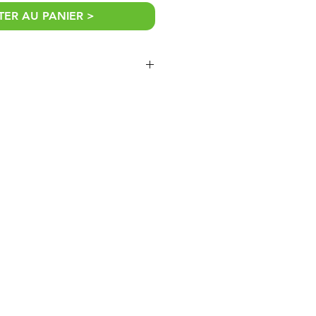
ER AU PANIER >
ire selon votre besoin:
iter à 25 caractères pour une
nir un fichier (idéalement vectoriel)
 faisabilité, nous contacter au
u par téléphone : Cordonnées dans