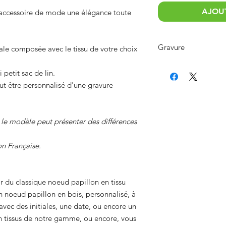
AJOUT
t accessoire de mode une élégance toute
Gravure
ale composée avec le tissu de votre choix
La gravure peut se fa
petit sac de lin.
pour un texte, lim
t être personnalisé d'une gravure
meilleure lisibilité
pour un logo, four
En cas de doute sur la
, le modèle peut présenter des différences
préalable par mail o
la fiches contact
on Française.
r du classique noeud papillon en tissu
un noeud papillon en bois, personnalisé, à
vec des initiales, une date, ou encore un
un tissus de notre gamme, ou encore, vous