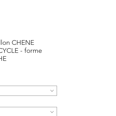
llon CHENE
YCLE - forme
HE