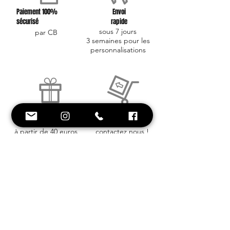
Paiement 100%
Envoi
sécurisé
rapide
sous 7 jours
par CB
3 semaines pour les
personnalisations
Frais d'envoi
Retour
offerts
facile
à partir de 40 euros
contactez nous !
Conseil et
Style
Une équipe à votre
service !
Besoin d'aide ? on est là !