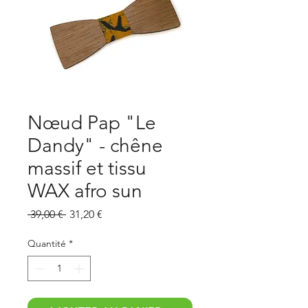
Nœud Pap "Le
Dandy" - chêne
massif et tissu
WAX afro sun
Prix
Prix
 39,00 € 
31,20 €
original
promotionnel
Quantité
*