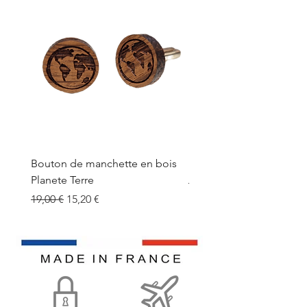
Bouton de manchette en bois
Bouton de manchette e
Planete Terre
Prix original
19,00 €
Prix original
Prix promotionnel
19,00 €
15,20 €