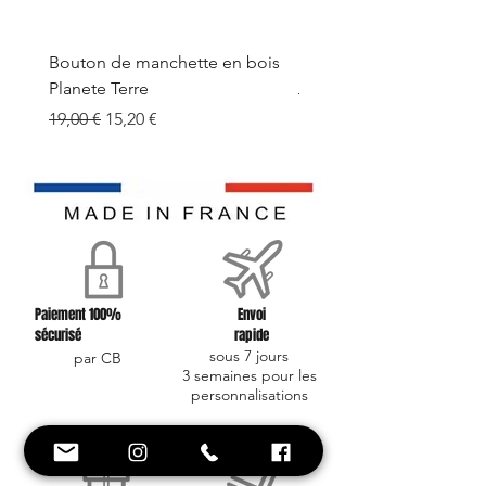
Bouton de manchette en bois
Bouton de manchette e
Planete Terre
Prix original
19,00 €
Prix original
Prix promotionnel
19,00 €
15,20 €
Paiement 100%
Envoi
sécurisé
rapide
sous 7 jours
par CB
3 semaines pour les
personnalisations