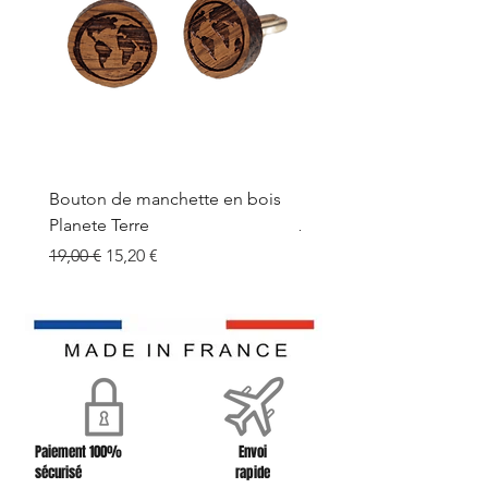
Ils sont composés de tissu et d'un
connecteur en bois de chêne massif
recyclé.
Vos témoins auront le même bracelet,
ainsi que vos demoiselles d'honneurs,
qui seront fières de le porter.
Les bracelets de témoin sont livrés
dans un joli sac de lin, prêts à offrir.
Une petite attention pour un grand
Bouton de manchette en bois
Bouton de manchette e
souvenir de votre mariage !
Planete Terre
Prix original
19,00 €
Prix original
Prix promotionnel
19,00 €
15,20 €
Paiement 100%
Envoi
sécurisé
rapide