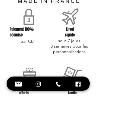
Paiement 100%
Envoi
sécurisé
rapide
sous 7 jours
par CB
3 semaines pour les
personnalisations
Frais d'envoi
Retour
offerts
facile
à partir de 40 euros
contactez nous !
Conseil et
Style