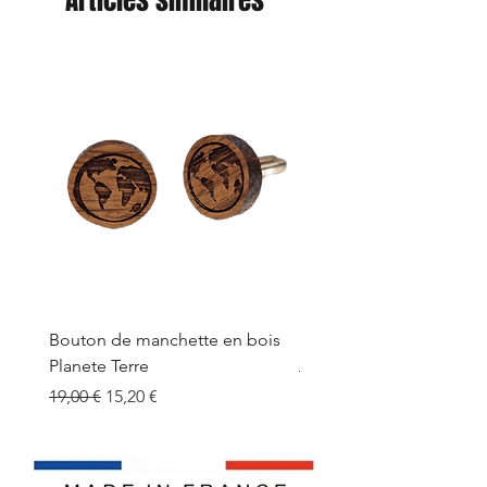
Bouton de manchette en bois
Bouton de manchette e
Planete Terre
Prix original
19,00 €
Prix original
Prix promotionnel
19,00 €
15,20 €