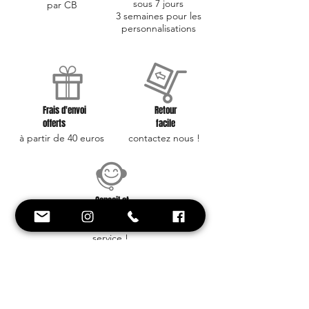
sous 7 jours
par CB
3 semaines pour les
personnalisations
Frais d'envoi
Retour
offerts
facile
à partir de 40 euros
contactez nous !
Conseil et
Style
Une équipe à votre
service !
Besoin d'aide ? on est là !
+33 6 88 59 01 25