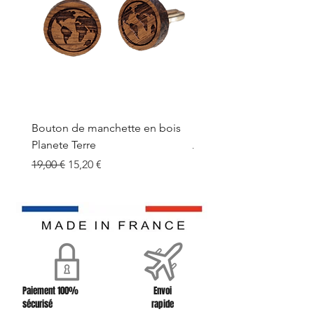
Bouton de manchette en bois
Bouton de manchette e
Planete Terre
Prix original
19,00 €
Prix original
Prix promotionnel
19,00 €
15,20 €
Paiement 100%
Envoi
sécurisé
rapide