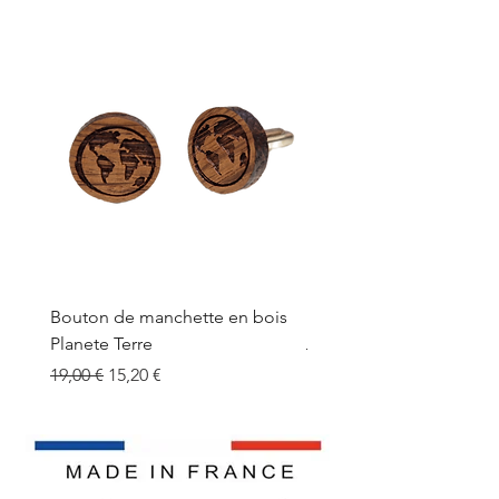
Bouton de manchette en bois
Bouton de manchette e
Planete Terre
Prix original
19,00 €
Prix original
Prix promotionnel
19,00 €
15,20 €