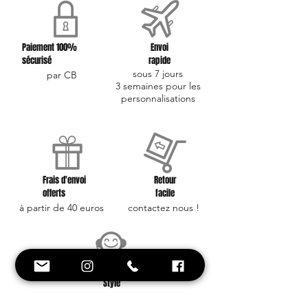
Paiement 100%
Envoi
sécurisé
rapide
sous 7 jours
par CB
3 semaines pour les
personnalisations
Frais d'envoi
Retour
offerts
facile
à partir de 40 euros
contactez nous !
Conseil et
Style
Une équipe à votre
service !